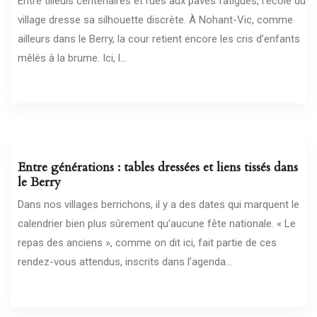
Entre tilleuls centenaires et rues aux pavés fatigués, l’école du
village dresse sa silhouette discrète. À Nohant-Vic, comme
ailleurs dans le Berry, la cour retient encore les cris d’enfants
mêlés à la brume. Ici, l...
13/04/2026
Entre générations : tables dressées et liens tissés dans
le Berry
Dans nos villages berrichons, il y a des dates qui marquent le
calendrier bien plus sûrement qu’aucune fête nationale. « Le
repas des anciens », comme on dit ici, fait partie de ces
rendez-vous attendus, inscrits dans l’agenda...