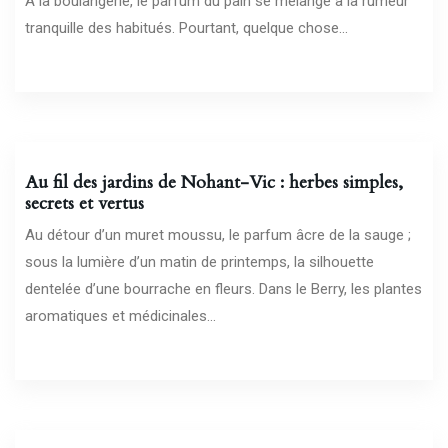
À la boulangerie, le parfum du pain se mélange à la rumeur
tranquille des habitués. Pourtant, quelque chose...
05/07/2026
Au fil des jardins de Nohant-Vic : herbes simples,
secrets et vertus
Au détour d’un muret moussu, le parfum âcre de la sauge ;
sous la lumière d’un matin de printemps, la silhouette
dentelée d’une bourrache en fleurs. Dans le Berry, les plantes
aromatiques et médicinales...
30/06/2026