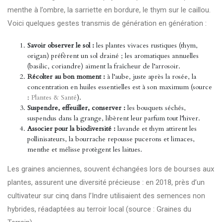
menthe à l’ombre, la sarriette en bordure, le thym sur le caillou.
Voici quelques gestes transmis de génération en génération :
Savoir observer le sol :
les plantes vivaces rustiques (thym,
origan) préfèrent un sol drainé ; les aromatiques annuelles
(basilic, coriandre) aiment la fraîcheur de l’arrosoir.
Récolter au bon moment :
à l’aube, juste après la rosée, la
concentration en huiles essentielles est à son maximum (source
:
Plantes & Santé
).
Suspendre, effeuiller, conserver :
les bouquets séchés,
suspendus dans la grange, libèrent leur parfum tout l’hiver.
Associer pour la biodiversité :
lavande et thym attirent les
pollinisateurs, la bourrache repousse pucerons et limaces,
menthe et mélisse protègent les laitues.
Les graines anciennes, souvent échangées lors de bourses aux
plantes, assurent une diversité précieuse : en 2018, près d’un
cultivateur sur cinq dans l’Indre utilisaient des semences non
hybrides, réadaptées au terroir local (source :
Graines du