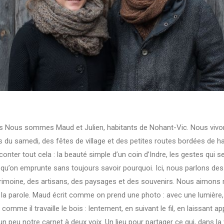
s Nous sommes Maud et Julien, habitants de Nohant-Vic. Nous vivo
 du samedi, des fêtes de village et des petites routes bordées de h
onter tout cela : la beauté simple d’un coin d’Indre, les gestes qui se
 qu’on emprunte sans toujours savoir pourquoi. Ici, nous parlons des 
atrimoine, des artisans, des paysages et des souvenirs. Nous aimons m
 la parole. Maud écrit comme on prend une photo : avec une lumière, 
 comme il travaille le bois : lentement, en suivant le fil, en laissant ap
 un peu notre carnet à deux voix. Un lieu pour partager ce qui, dans la 