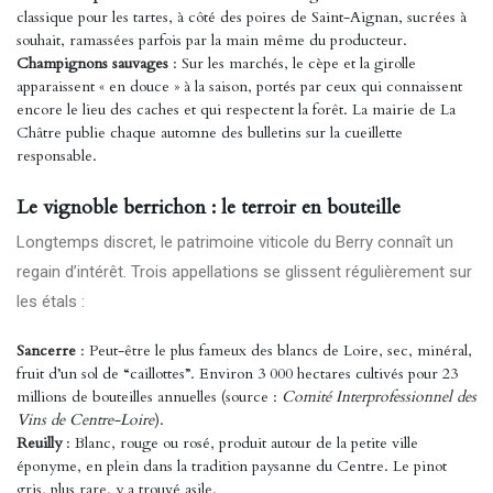
classique pour les tartes, à côté des poires de Saint-Aignan, sucrées à
souhait, ramassées parfois par la main même du producteur.
Champignons sauvages
: Sur les marchés, le cèpe et la girolle
apparaissent « en douce » à la saison, portés par ceux qui connaissent
encore le lieu des caches et qui respectent la forêt. La mairie de La
Châtre publie chaque automne des bulletins sur la cueillette
responsable.
Le vignoble berrichon : le terroir en bouteille
Longtemps discret, le patrimoine viticole du Berry connaît un
regain d’intérêt. Trois appellations se glissent régulièrement sur
les étals :
Sancerre
: Peut-être le plus fameux des blancs de Loire, sec, minéral,
fruit d’un sol de “caillottes”. Environ 3 000 hectares cultivés pour 23
millions de bouteilles annuelles (source :
Comité Interprofessionnel des
Vins de Centre-Loire
).
Reuilly
: Blanc, rouge ou rosé, produit autour de la petite ville
éponyme, en plein dans la tradition paysanne du Centre. Le pinot
gris, plus rare, y a trouvé asile.