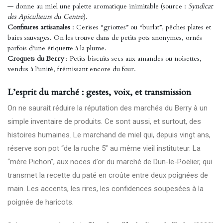
— donne au miel une palette aromatique inimitable (source :
Syndicat
des Apiculteurs du Centre
).
Confitures artisanales
: Cerises “griottes” ou “burlat”, pêches plates et
baies sauvages. On les trouve dans de petits pots anonymes, ornés
parfois d’une étiquette à la plume.
Croquets du Berry
: Petits biscuits secs aux amandes ou noisettes,
vendus à l’unité, frémissant encore du four.
L’esprit du marché : gestes, voix, et transmission
On ne saurait réduire la réputation des marchés du Berry à un
simple inventaire de produits. Ce sont aussi, et surtout, des
histoires humaines. Le marchand de miel qui, depuis vingt ans,
réserve son pot “de la ruche 5” au même vieil instituteur. La
“mère Pichon”, aux noces d’or du marché de Dun-le-Poëlier, qui
transmet la recette du paté en croûte entre deux poignées de
main. Les accents, les rires, les confidences soupesées à la
poignée de haricots.