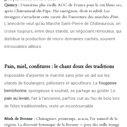
Quincy
: Deuxième plus vieille AOC de France pour le vin blanc sec,
après Châteauneuf-du-Pape. Pur sauvignon, droit et subtil. Les
étrangers s’arrachent cette rareté dès l’ouverture des marchés d’été.
L’anecdote veut qu’au Marché Saint-Pierre de Châteauroux, on
croise toujours, entre deux stands, un négociant rémouleur, qui
distribue la production de micro-domaines cachés, souvent
introuvables ailleurs.
Pain, miel, confitures : le chant doux des traditions
Impossible d’arpenter le marché sans jeter un œil sur les
stands de boulangers, pâtissiers et apiculteurs. La
fougasse
berrichonne
, spongieuse à souhait, se partage au goûter. Le
pain au levain
, fait à l’ancienne, parfois cuit au feu de bois lors
de fêtes traditionnelles, reste un incontournable.
Miels de Brenne
: Châtaignier, printemps, acacia, l’or naturel de la
région. La diversité botanique de la Brenne — pays des mille étangs