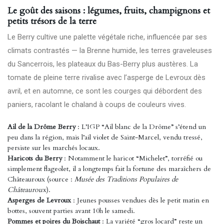
Le goût des saisons : légumes, fruits, champignons et
petits trésors de la terre
Le Berry cultive une palette végétale riche, influencée par ses
climats contrastés — la Brenne humide, les terres graveleuses
du Sancerrois, les plateaux du Bas-Berry plus austères. La
tomate de pleine terre rivalise avec l’asperge de Levroux dès
avril, et en automne, ce sont les courges qui débordent des
paniers, racolant le chaland à coups de couleurs vives.
Ail de la Drôme Berry
: L’IGP “Ail blanc de la Drôme” s’étend un
peu dans la région, mais l’ail violet de Saint-Marcel, vendu tressé,
persiste sur les marchés locaux.
Haricots du Berry
: Notamment le haricot “Michelet”, torréfié ou
simplement flageolet, il a longtemps fait la fortune des maraîchers de
Châteauroux (source :
Musée des Traditions Populaires de
Châteauroux
).
Asperges de Levroux
: Jeunes pousses vendues dès le petit matin en
bottes, souvent parties avant 10h le samedi.
Pommes et poires du Boischaut
: La variété “gros locard” reste un