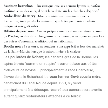
Saucisson berrichon
: Plus rustique que ses cousins lyonnais, parfois
parfumé à l’ail des ours, il tient la vedette sur les planches d’apéritif.
Andouillette du Berry
: Moins connue nationalement que la
Troyenne, mais prisée localement, appréciée pour son moelleux
unique et son goût subtil.
Rillettes de porc noir
: On les prépare encore dans certaines fermes
de l’Indre, au chaudron, longuement remuées, et vendues en pots lors
des foires d’automne, tradition qui ne faiblit pas.
Boudin noir
: Sa texture, sa rondeur, sont appréciées lors des marchés
de la Saint-Martin, lorsque la saison invite à la chaleur.
Les
poulardes de Nohant
, les canards gras de la Brenne, les
lapins élevés “comme on respire” trouvent place aux côtés
d’éleveurs de bovins — principalement la race Charolaise,
élevée dans le Boischaut. Le
veau fermier élevé sous la mère
,
bénéficiant du Label Rouge depuis 1991, s’y vend
principalement à la découpe, réservé aux connaisseurs avertis
autant qu’aux restaurateurs attachés à ce terroir.