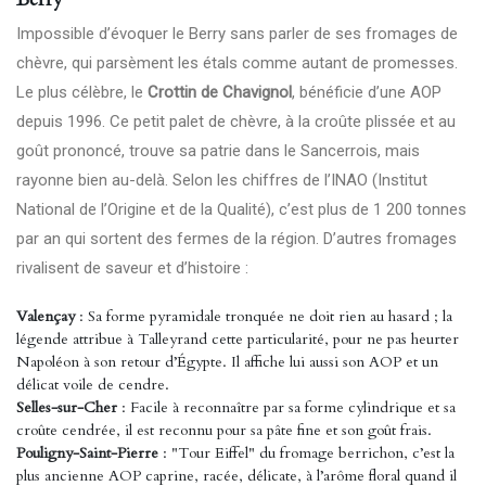
Impossible d’évoquer le Berry sans parler de ses fromages de
chèvre, qui parsèment les étals comme autant de promesses.
Le plus célèbre, le
Crottin de Chavignol
, bénéficie d’une AOP
depuis 1996. Ce petit palet de chèvre, à la croûte plissée et au
goût prononcé, trouve sa patrie dans le Sancerrois, mais
rayonne bien au-delà. Selon les chiffres de l’INAO
(Institut
National de l’Origine et de la Qualité)
, c’est plus de 1 200 tonnes
par an qui sortent des fermes de la région. D’autres fromages
rivalisent de saveur et d’histoire :
Valençay
: Sa forme pyramidale tronquée ne doit rien au hasard ; la
légende attribue à Talleyrand cette particularité, pour ne pas heurter
Napoléon à son retour d’Égypte. Il affiche lui aussi son AOP et un
délicat voile de cendre.
Selles-sur-Cher
: Facile à reconnaître par sa forme cylindrique et sa
croûte cendrée, il est reconnu pour sa pâte fine et son goût frais.
Pouligny-Saint-Pierre
: "Tour Eiffel" du fromage berrichon, c’est la
plus ancienne AOP caprine, racée, délicate, à l’arôme floral quand il