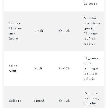
de terre
Marché
Sainte-
historique,
Sévère-
spécial
Lundi
8h-12h
sur-
“Pot-au-
Indre
feu” en
février
Légumes,
œufs,
Saint-
Jeudi
8h-12h
fromages
Août
fermiers
primés
Produits
fermiers,
Bélâbre
Samedi
8h-13h
marché