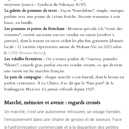
moyenne (source : Syndicat du Valençay AOP).
La galette de pommes de terre
: Façon “bourdaloue”, simple, rustique,
parfaite avec une pointe de crème fraîche. Recette transmise à voix
basse, en famille.
Les pommes et poires du Boischaut
: Mention spéciale à la “reine des
reinettes”, variété ancienne encore vendue en saison (octobre à
janvier), dont la teneur en sucre séduit les plus fins gourmets (donnée
locale : 12 variétés répertoriées autour de Nohant-Vic en 2023 selon
le
CPIE Brenne-Berry
).
Les volailles fermières
: On y trouve poulets de Gournay, pintades
“bleues”, canards gras, parfois encore vendus vivants, ce qui devient
une rareté sur les marchés français.
Le pain de campagne
: chaque marché a son fournil, dont le levain est
parfois centenaire. À La Châtre, il se dit que le “four pain” de la
boulangerie Mercier n’a jamais refroidi depuis 1927.
Marché, mémoire et avenir : regards croisés
Un marché, c’est une autonomie retrouvée, un visage familier,
l’enracinement dans une chaîne de gestes et de saveurs. Face
à l’uniformisation commerciale et à la disparition des petites