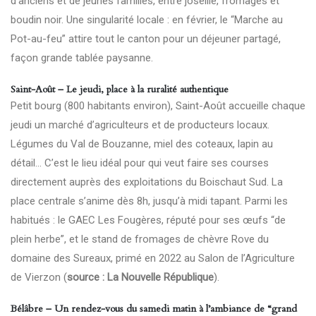
d’anciens et de jeunes familles, entre joseille, fromages et
boudin noir. Une singularité locale : en février, le “Marche au
Pot-au-feu” attire tout le canton pour un déjeuner partagé,
façon grande tablée paysanne.
Saint-Août – Le jeudi, place à la ruralité authentique
Petit bourg (800 habitants environ), Saint-Août accueille chaque
jeudi un marché d’agriculteurs et de producteurs locaux.
Légumes du Val de Bouzanne, miel des coteaux, lapin au
détail… C’est le lieu idéal pour qui veut faire ses courses
directement auprès des exploitations du Boischaut Sud. La
place centrale s’anime dès 8h, jusqu’à midi tapant. Parmi les
habitués : le GAEC Les Fougères, réputé pour ses œufs “de
plein herbe”, et le stand de fromages de chèvre Rove du
domaine des Sureaux, primé en 2022 au Salon de l’Agriculture
de Vierzon (
source : La Nouvelle République
).
Bélâbre – Un rendez-vous du samedi matin à l’ambiance de “grand