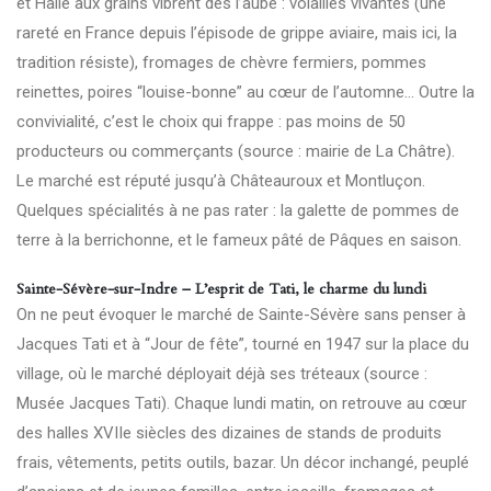
et Halle aux grains vibrent dès l’aube : volailles vivantes (une
rareté en France depuis l’épisode de grippe aviaire, mais ici, la
tradition résiste), fromages de chèvre fermiers, pommes
reinettes, poires “louise-bonne” au cœur de l’automne… Outre la
convivialité, c’est le choix qui frappe : pas moins de 50
producteurs ou commerçants (source : mairie de La Châtre).
Le marché est réputé jusqu’à Châteauroux et Montluçon.
Quelques spécialités à ne pas rater : la galette de pommes de
terre à la berrichonne, et le fameux pâté de Pâques en saison.
Sainte-Sévère-sur-Indre – L’esprit de Tati, le charme du lundi
On ne peut évoquer le marché de Sainte-Sévère sans penser à
Jacques Tati et à “Jour de fête”, tourné en 1947 sur la place du
village, où le marché déployait déjà ses tréteaux (source :
Musée Jacques Tati
). Chaque lundi matin, on retrouve au cœur
des halles XVIIe siècles des dizaines de stands de produits
frais, vêtements, petits outils, bazar. Un décor inchangé, peuplé