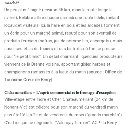
marché”
Un peu plus éloigné (environ 35 km, mais la route longe la
rivière), Bélâbre attire chaque samedi une foule fidèle, mêlant
locaux et visiteurs. Ici, la halle en bois et les arcades forment
un écrin pour un marché animé, réputé pour son éventail de
produits fermiers (safran, jus de pomme bio, escargots), mais
aussi ses étals de fripiers et ses bistrots où l’on se presse
pour “le petit blanc”. Un détail charmant : quelques producteurs
viennent de la Brenne voisine, apportant gibier, herbes et
champignons ramassés à la lueur du matin (
source : Office de
Tourisme Cœur de Berry
).
Châteaumeillant – L’esprit commercial et le fromage d’exception
Ville-étape entre Indre et Cher, Châteaumeillant (24 km de
Nohant-Vic) est célèbre pour son marché du vendredi matin,
plus étoffé les 2e et 4e vendredis du mois (“grands marchés”).
C’est ici que se négocie le “Valençay fermier”, AOP du Berry