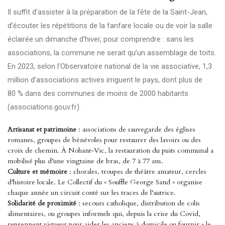
Il suffit d’assister à la préparation de la fête de la Saint-Jean,
d’écouter les répétitions de la fanfare locale ou de voir la salle
éclairée un dimanche d’hiver, pour comprendre : sans les
associations, la commune ne serait qu’un assemblage de toits.
En 2023, selon l’Observatoire national de la vie associative, 1,3
million d’associations actives irriguent le pays, dont plus de
80 % dans des communes de moins de 2000 habitants
(
associations.gouv.fr
).
Artisanat et patrimoine
: associations de sauvegarde des églises
romanes, groupes de bénévoles pour restaurer des lavoirs ou des
croix de chemin. À Nohant-Vic, la restauration du puits communal a
mobilisé plus d’une vingtaine de bras, de 7 à 77 ans.
Culture et mémoire
: chorales, troupes de théâtre amateur, cercles
d’histoire locale. Le Collectif du « Souffle George Sand » organise
chaque année un circuit conté sur les traces de l’autrice.
Solidarité de proximité
: secours catholique, distribution de colis
alimentaires, ou groupes informels qui, depuis la crise du Covid,
reprennent vigueur pour aider les anciens à domicile ou fournir « le