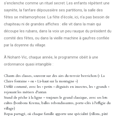
s’enclenche comme un rituel secret. Les enfants répètent une
saynète, la fanfare dépoussière ses partitions, la salle des
fêtes se métamorphose. La fête d’école, ici, n’a pas besoin de
chapiteau ni de grandes affiches : elle vit dans la main qui
découpe les rubans, dans la voix un peu rauque du président du
comité des fêtes, ou dans la vieille machine à gaufres confiée
par la doyenne du village.
À Nohant-Vic, chaque année, le programme obéit à une
ordonnance quasi intangible :
Chants des classes, souvent sur des airs du terroir berrichon (« La
Claire fontaine » ou « Là-haut sur la montagne »)
Défilé costumé, avec les « petits » déguisés en insectes, les « grands »
rejouant les métiers d’antan
Stand de pêche à la ligne – toujours le grand classique, avec ses lots
cultes (bonbons Krema, balles rebondissantes, porte-clés à l’effigie du
village)
Repas partagé, où chaque famille apporte une spécialité (rillons, pâté