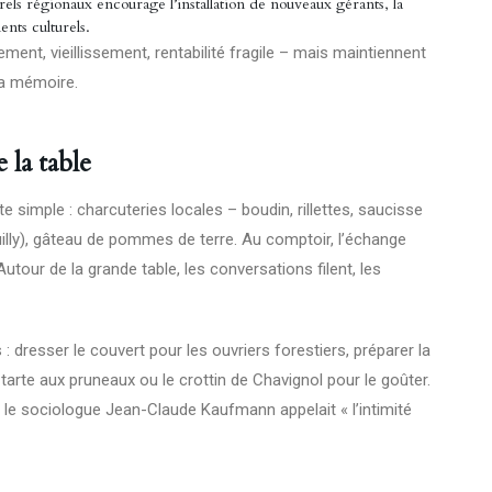
urels régionaux encourage l’installation de nouveaux gérants, la
ents culturels.
ement, vieillissement, rentabilité fragile – mais maintiennent
la mémoire.
 la table
te simple : charcuteries locales – boudin, rillettes, saucisse
uilly), gâteau de pommes de terre. Au comptoir, l’échange
our de la grande table, les conversations filent, les
 dresser le couvert pour les ouvriers forestiers, préparer la
tarte aux pruneaux ou le crottin de Chavignol pour le goûter.
e le sociologue Jean-Claude Kaufmann appelait « l’intimité