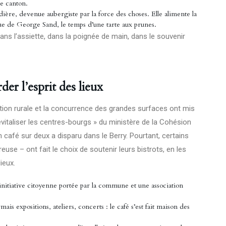
le canton.
ière, devenue aubergiste par la force des choses. Elle alimente la
ue de George Sand, le temps d’une tarte aux prunes.
dans l’assiette, dans la poignée de main, dans le souvenir
er l’esprit des lieux
tion rurale et la concurrence des grandes surfaces ont mis
Revitaliser les centres-bourgs » du ministère de la Cohésion
n café sur deux a disparu dans le Berry. Pourtant, certains
use – ont fait le choix de soutenir leurs bistrots, en les
ieux.
initiative citoyenne portée par la commune et une association
is expositions, ateliers, concerts : le café s’est fait maison des