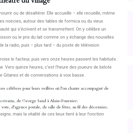
héâtre du village
rrir ou de désaltérer. Elle accueille – elle recueille, même
res noircies, autour des tables de formica ou du vieux
uté qui s’écrivent et se transmettent. On y célèbre un
oisson ou le prix du lait comme on y échange des nouvelles
 la radio, puis – plus tard – du poste de télévision.
roise le facteur, puis vers onze heures passent les habitués :
e. Vers quinze heures, c’est l’heure des joueurs de belote.
 de Gitanes et de conversations à voix basse.
re célèbres pour leurs veillées où l’on chante accompagné de
écrivains, de George Sand à Alain-Fournier.
te, d’agence postale, de salle de fêtes, au fil des décennies.
ne, mais la vitalité de ces lieux tient à leur fonction