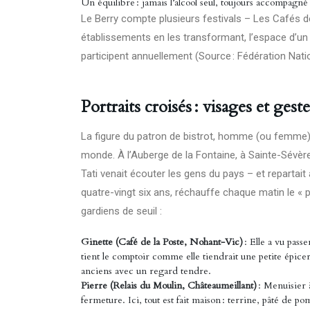
Un équilibre : jamais l’alcool seul, toujours accompagné d’
Le Berry compte plusieurs festivals – Les Cafés d
établissements en les transformant, l’espace d’un 
participent annuellement (Source : Fédération Nat
Portraits croisés : visages et ges
La figure du patron de bistrot, homme (ou femme) 
monde. À l’Auberge de la Fontaine, à Sainte-Sévèr
Tati venait écouter les gens du pays – et repartait
quatre-vingt six ans, réchauffe chaque matin le « p
gardiens de seuil :
Ginette (Café de la Poste, Nohant-Vic)
: Elle a vu passe
tient le comptoir comme elle tiendrait une petite épicerie
anciens avec un regard tendre.
Pierre (Relais du Moulin, Châteaumeillant)
: Menuisier à
fermeture. Ici, tout est fait maison : terrine, pâté de 