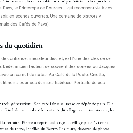
une assiette ; la convivialité ne doit pas tourner à la « picole ».
e Pays, le Printemps de Bourges – qui redonnent vie à ces
soir, en scènes ouvertes. Une centaine de bistrots y
ionale des Cafés de Pays).
tes du quotidien
de confiance, médiateur discret, est l’une des clés de ce
e, Dédé, ancien facteur, se souvient des soirées où Jacques
 avec un carnet de notes. Au Café de la Poste, Ginette,
etit noir » pour ses derniers habitués. Portraits de ces
r trois générations. Son café fait aussi tabac et dépôt de pain. Elle
 familiale, accueillant les enfants du village avec une sucette, les
 la retraite, Pierre a repris l’auberge du village pour éviter sa
pommes de terre, lentilles du Berry. Les murs, décorés de photos