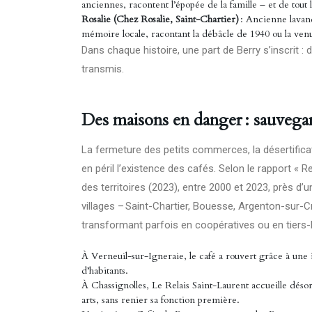
anciennes, racontent l’épopée de la famille – et de tout 
Rosalie (Chez Rosalie, Saint-Chartier)
: Ancienne lavand
mémoire locale, racontant la débâcle de 1940 ou la ven
Dans chaque histoire, une part de Berry s’inscrit : 
transmis.
Des maisons en danger : sauvegard
La fermeture des petits commerces, la désertifica
en péril l’existence des cafés. Selon le rapport « 
des territoires (2023), entre 2000 et 2023, près d’u
villages – Saint-Chartier, Bouesse, Argenton-sur-Cre
transformant parfois en coopératives ou en tiers-l
À Verneuil-sur-Igneraie, le café a rouvert grâce à une 
d’habitants.
À Chassignolles, Le Relais Saint-Laurent accueille désorma
arts, sans renier sa fonction première.