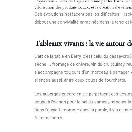
L’opération « Cafés de Pays » soutenue par les Parcs nat
valorisation des produits locaux, et la création d’événem
Ces évolutions n’effacent pas les difficultés – isol
debout une convivialité enracinée dans la terre et 
Tableaux vivants : la vie autour de
L’art de la table en Berry, c’est celui du casse-croû
sèche –, fromage de chèvre, vin du cru (quincy, re
s’accompagne toujours d’un morceau à partager. Aut
silences aussi, entre deux coups de fourchette.
Les auberges encore en vie perpétuent ces gestes :
soupe à l’oignon pour le bal du samedi, ramener la 
Dans l’assiette comme dans la parole, il y a ce qu
faite maison ».