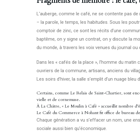
Fragments de mémoire : le café, t
L’auberge, comme le café, ne se contente pas de nou
– la parole, le temps, les habitudes. Sous les pout
comptoir de zinc, ce sont les récits d’une communa
baptême, on y signe un contrat, on y discute la m
du monde, à travers les voix venues du journal ou de
Dans les « cafés de la place », l’homme du matin c
ouvriers de la commune, artisans, anciens du villag
Les soirs d’hiver, la salle s’emplit d’un nuage bleu
Certains, comme Le Relais de Saint-Chartier, sont enco
vielle et de cornemuse.
À La Châtre, « Le Moulin à Café » accueillit nombre d’
Le Café du Commerce à Nohant fit office de bureau de vo
Chaque génération a vu s’effacer un nom, une enseig
sociale aussi bien qu’économique.